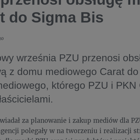
t do Sigma Bis
20
owy września PZU przenosi obs
ą z domu mediowego Carat do 
ediowego, którego PZU i PKN 
aścicielami.
wiadał za planowanie i zakup mediów dla PZ
gencji polegały w na tworzeniu i realizacji st