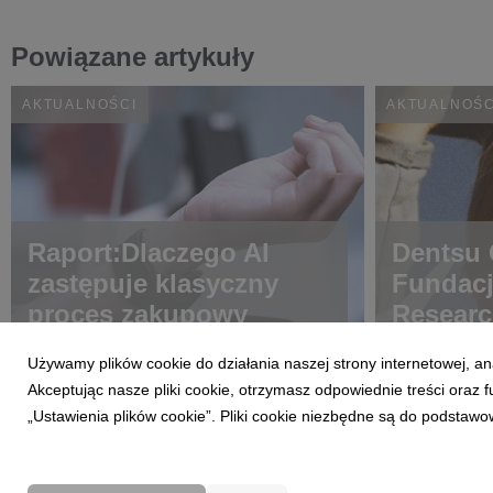
Powiązane artykuły
AKTUALNOŚCI
AKTUALNOŚC
Raport:Dlaczego AI
Dentsu C
zastępuje klasyczny
Fundac
proces zakupowy
Researc
choroba
Używamy plików cookie do działania naszej strony internetowej, an
Akceptując nasze pliki cookie, otrzymasz odpowiednie treści oraz
„Ustawienia plików cookie”. Pliki cookie niezbędne są do podstawo