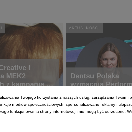
I
AKTUALNOŚCI
reative i
ja MEK2
Dentsu Polska
h z kampanią o
wzmacnia Perfor
ch rzadkich
alizowania Twojego korzystania z naszych usług, zarządzania Twoimi p
 funkcje mediów społecznościowych, spersonalizowane reklamy i ulepsz
wego funkcjonowania strony internetowej i nie mogą być odrzucone. Więc