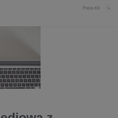
Press Kit
ediową z