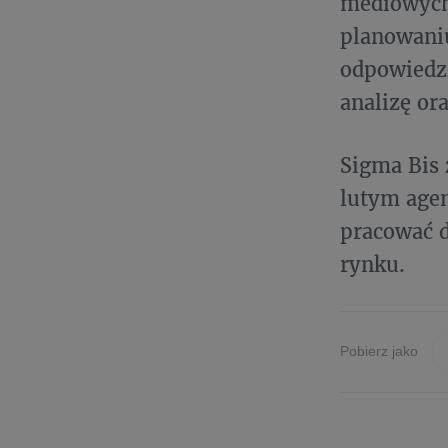
mediowych 
planowani
odpowiedzi
analizę or
Sigma Bis 
lutym agen
pracować d
rynku.
Pobierz jako