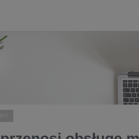
ŚCI
przenosi obsługę m