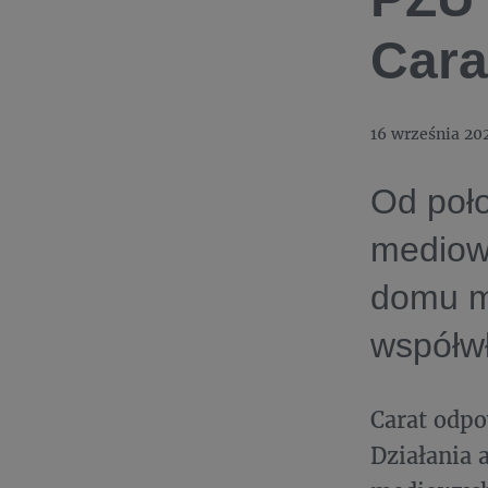
Cara
16 września 20
Od poł
mediow
domu m
współwł
Carat odpo
Działania a