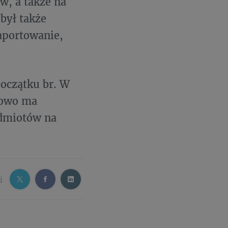
w, a także na
był także
aportowanie,
początku br. W
lowo ma
odmiotów na
j