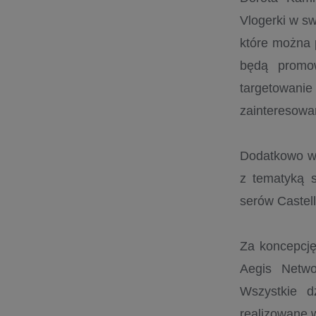
Vlogerki w sw
które można 
będą promo
targetowani
zainteresowa
Dodatkowo w 
z tematyką s
serów Castell
Za koncepcję 
Aegis Netwo
Wszystkie d
realizowane 