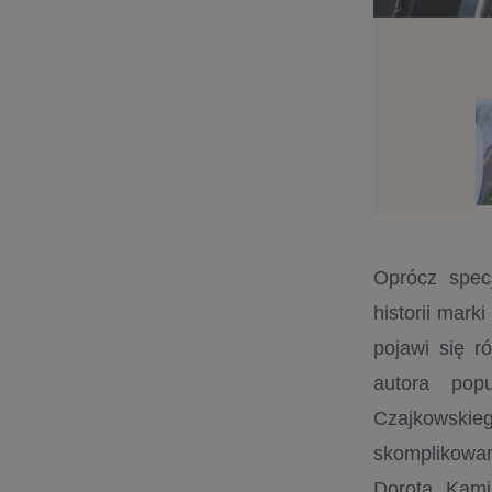
Oprócz specj
historii mark
pojawi się r
autora pop
Czajkowskie
skomplikowan
Dorota Kamiń