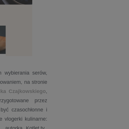
h wybierania serów,
otowaniem, na stronie
ka Czajkowskiego
,
rzygotowane przez
być czasochłonne i
vlogerki kulinarne:
autorka Kotlet.tv..