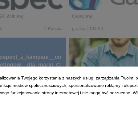
GO.2clr.png
Carat.png
KB
Pobierz
grafika
|
101 KB
rospect_z_kampani__co
ketingow__dla_marki_C
formacja_prasowa.docx
alizowania Twojego korzystania z naszych usług, zarządzania Twoimi p
Tomek_Czajkowski-1.jpg
 funkcje mediów społecznościowych, spersonalizowane reklamy i ulepsz
wego funkcjonowania strony internetowej i nie mogą być odrzucone. Więc
grafika
|
632 KB
Pobierz