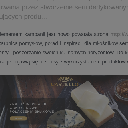
owania przez stworzenie serii dedykowany
ujących produ...
lementem kampanii jest nowo powstała strona
http://
karbnicą pomysłów, porad i inspiracji dla miłośników s
nty i poszerzanie swoich kulinarnych horyzontów. Do k
iracje pojawią się przepisy z wykorzystaniem produktów 