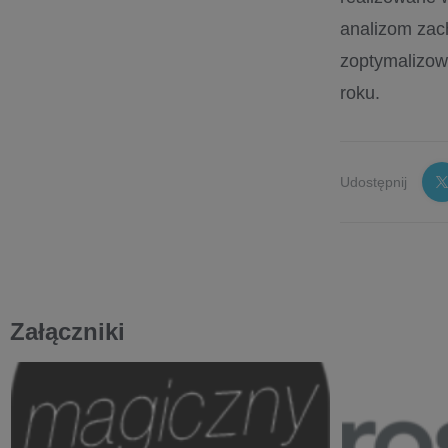
analizom zac
zoptymalizo
roku.
Udostępnij
Załączniki