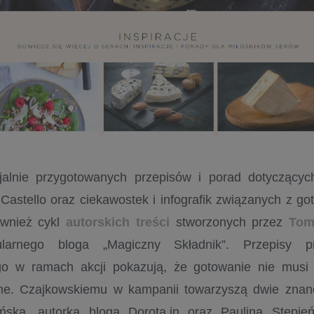
alnie przygotowanych przepisów i porad dotyczącyc
i Castello oraz ciekawostek i infografik związanych z g
ównież cykl
autorskich treści
stworzonych przez
Tom
ularnego bloga „Magiczny Składnik”. Przepisy p
go w ramach akcji pokazują, że gotowanie nie musi 
e. Czajkowskiemu w kampanii towarzyszą dwie znane 
ska, autorka bloga Dorota.in oraz Paulina Stępień, 