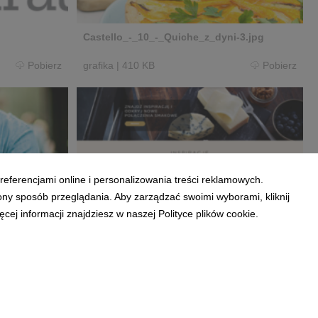
Castello_-_10_-_Quiche_z_dyni-3.jpg
Pobierz
grafika
|
410 KB
Pobierz
referencjami online i personalizowania treści reklamowych.
www.serycastello.pl.png
ony sposób przeglądania. Aby zarządzać swoimi wyborami, kliknij
ej informacji znajdziesz w naszej Polityce plików cookie.
Pobierz
grafika
|
7,77 MB
Pobierz