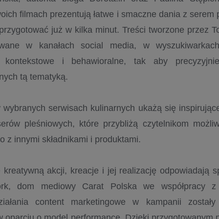
oich filmach prezentują łatwe i smaczne dania z serem 
przygotować już w kilka minut. Treści tworzone przez
wane w kanałach social media, w wyszukiwarkach
e kontekstowe i behawioralne, tak aby precyzyjni
nych tą tematyką.
wybranych serwisach kulinarnych ukażą się inspirując
erów pleśniowych, które przybliżą czytelnikom możl
o z innymi składnikami i produktami.
kreatywną akcji, kreacje i jej realizację odpowiadają 
rk, dom mediowy Carat Polska we współpracy z a
ziałania content marketingowe w kampanii został
w oparciu o model performance. Dzięki przygotowanym 