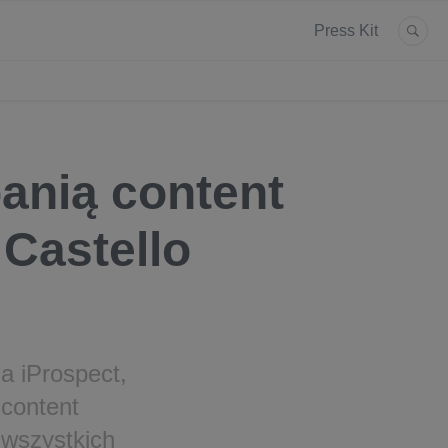
Press Kit
panią content
Castello
a iProspect,
 content
 wszystkich