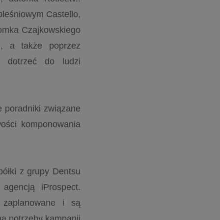
pleśniowym Castello,
 Tomka Czajkowskiego
, a także poprzez
e dotrzeć do ludzi
e poradniki związane
iwości komponowania
spółki z grupy Dentsu
gencją iProspect.
y zaplanowane i są
na potrzeby kampanii