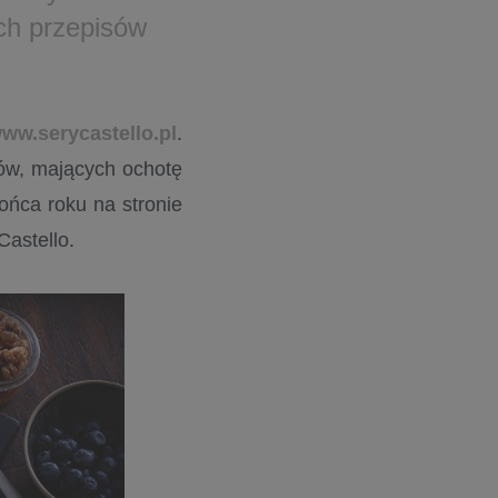
ch przepisów
www.serycastello.pl
.
erów, mających ochotę
ońca roku na stronie
Castello.