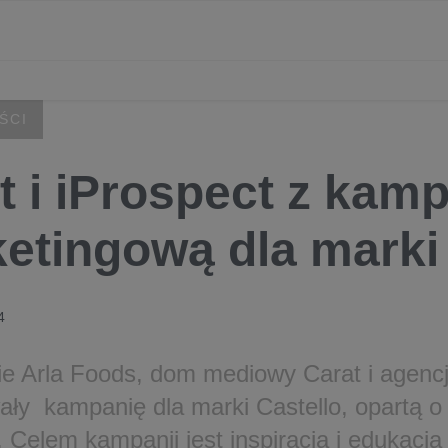
ŚCI
t i iProspect z kam
etingową dla marki 
4
ie Arla Foods, dom mediowy Carat i agencj
ały kampanię dla marki Castello, opartą o
 Celem kampanii jest inspiracja i edukacja