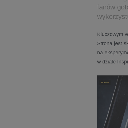
fanów got
wykorzyst
Kluczowym e
Strona jest s
na eksperyme
w dziale Insp