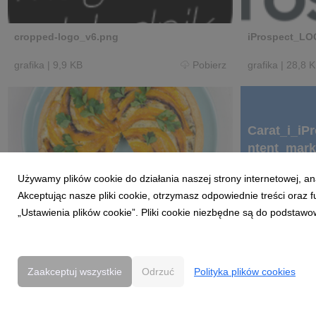
cropped-logo_v6.png
iProspect_LO
grafika
|
9,9 KB
Pobierz
grafika
|
28,8 
Carat_i_iP
ntent_mar
astello-in
Używamy plików cookie do działania naszej strony internetowej, an
Castello_-_10_-_Quiche_z_dyni-15.jpg
Akceptując nasze pliki cookie, otrzymasz odpowiednie treści oraz
grafika
„Ustawienia plików cookie”. Pliki cookie niezbędne są do podstawo
|
555 KB
Pobierz
docx
|
1,35 MB
Zaakceptuj wszystkie
Odrzuć
Polityka plików cookies