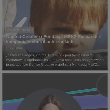
AKTUALNOŚCI
Dentsu Creative i Fundacja MEK2 Research z
kampanią o chorobach rzadkich
16 lipca 2026
„Każdy zna kogoś, kto ma TO COŚ” - pod takim hasłem
wystartowała ogólnopolska kampania społeczna przygotowana
przez agencję Dentsu Creative wspólnie z Fundacją MEK2
Research. Jej celem jest zwiększenie świadomości na temat
chorób rzadkich, zwrócenie uwagi na problemy pac...