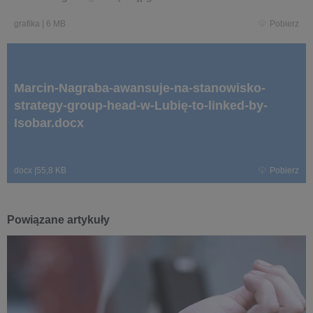
grafika
|
6 MB
Pobierz
Marcin-Nagraba-awansuje-na-stanowisko-
strategy-group-head-w-Lubię-to-linked-by-
Isobar.docx
docx
|
55,8 KB
Pobierz
Powiązane artykuły