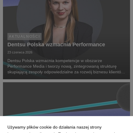
AKTUALNOŚCI
Dentsu Polska wzmacnia Performance
23 czerwca 2026
Dentsu Polska wzmacnia kompetencje w obszarze
Performance Media i tworzy nową, zintegrowaną strukturę
skupiającą zespoły odpowiedzialne za rozwój biznesu klientów
oraz dostarczanie zaawansowanych rozwiązań performance.
Na czele nowego obszaru stanęła Marta Bińczyk jako H...
Używamy plików cookie do działania naszej strony