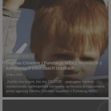
AKTUALNOŚCI
Dentsu Creative i Fundacja MEK2 Research z
kampanią o chorobach rzadkich
16 lipca 2026
„Każdy zna kogoś, kto ma TO COŚ” - pod takim hasłem
wystartowała ogólnopolska kampania społeczna przygotowana
przez agencję Dentsu Creative wspólnie z Fundacją MEK2
Research. Jej celem jest zwiększenie świadomości na temat
chorób rzadkich, zwrócenie uwagi na problemy pac...