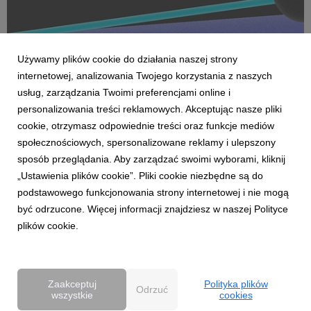
Używamy plików cookie do działania naszej strony
internetowej, analizowania Twojego korzystania z naszych
usług, zarządzania Twoimi preferencjami online i
personalizowania treści reklamowych. Akceptując nasze pliki
cookie, otrzymasz odpowiednie treści oraz funkcje mediów
AKTUALNOŚCI
społecznościowych, spersonalizowane reklamy i ulepszony
Dentsu wzmacnia kompetencje Business
sposób przeglądania. Aby zarządzać swoimi wyborami, kliknij
Transformation w Polsce
„Ustawienia plików cookie”. Pliki cookie niezbędne są do
27 kwietnia 2026
podstawowego funkcjonowania strony internetowej i nie mogą
Dentsu rozwija w Polsce kompetencje Business
być odrzucone. Więcej informacji znajdziesz w naszej Polityce
Transformation (BX), wzmacniając swoją pozycję w obszarze
plików cookie.
transformacji biznesowej w erze AI. Zespół BX, którym
pokieruje Agnieszka Heidrich i Yuriy Bryvus, odpowiada na
rosnące potrzeby klientów, którzy oczekują dziś nie tylk...
Zaakceptuj
Polityka plików
Odrzuć
wszystkie
cookies