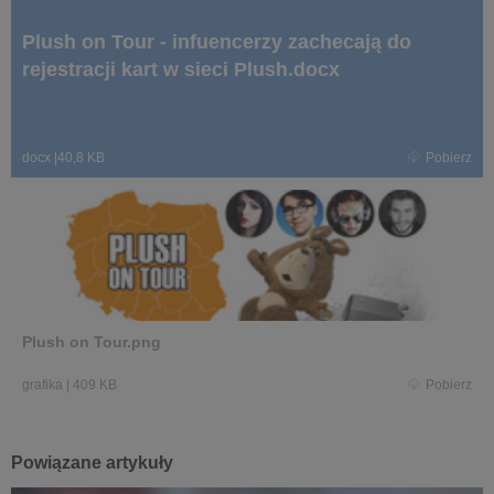
Plush on Tour - infuencerzy zachecają do
rejestracji kart w sieci Plush.docx
docx
|
40,8 KB
Pobierz
Plush on Tour.png
grafika
|
409 KB
Pobierz
Powiązane artykuły