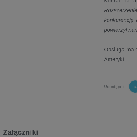
Konrad Dorab
Rozszerzenie
konkurencję 
powierzył nam
Obsługa ma ch
Ameryki.
Udostępnij
Załączniki