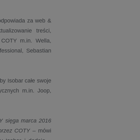
 odpowiada za web &
alizowanie treści,
o COTY m.in. Wella,
fessional, Sebastian
by Isobar całe swoje
ycznych m.in. Joop,
TY sięga marca 2016
h przez COTY
– mówi