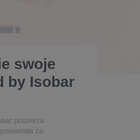
ie swoje
 by Isobar
obar poszerza
powiadała za