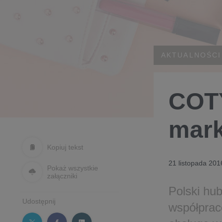
AKTUALNOŚCI
COTY
mark
Kopiuj tekst
21 listopada 201
Pokaż wszystkie
załączniki
Polski hu
Udostępnij
współprac