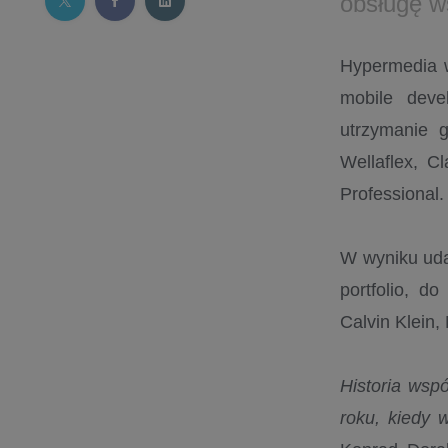
obsługę w
Hypermedia w
mobile deve
utrzymanie g
Wellaflex, C
Professional
W wyniku uda
portfolio, d
Calvin Klein
Historia wsp
roku, kiedy 