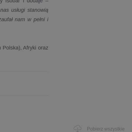
by Isobar i dodaje –
nas usługi stanowią
zaufał nam w pełni i
 Polska), Afryki oraz
Pobierz wszystkie