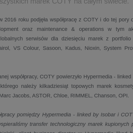
szystkich marek COTY na całym świecie.
 2016 roku podjęła współpracę z COTY i do tej pory
lopment oraz maintenance & operations w tym aktu
lobalnych serwisów dla dziesięciu marek z portfoli
lairol, VS Colour, Sasoon, Kadus, Nioxin, System Pro
.
nej współpracy, COTY powierzyło Hypermedia - linked 
o którego należy kilkadziesiąt topowych marek kosmet
, Marc Jacobs, ASTOR, Chloe, RIMMEL, Chanson, OPI.
ółpracy pomiędzy Hypermedia - linked by Isobar i CO
wspieraliśmy transfer technologiczny marek kupionyc