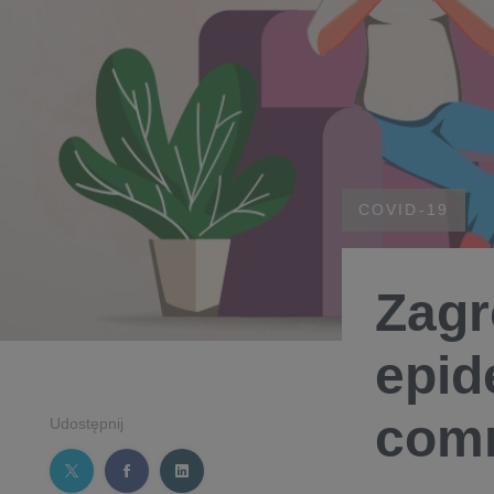
COVID-19
Zagr
epid
com
Udostępnij