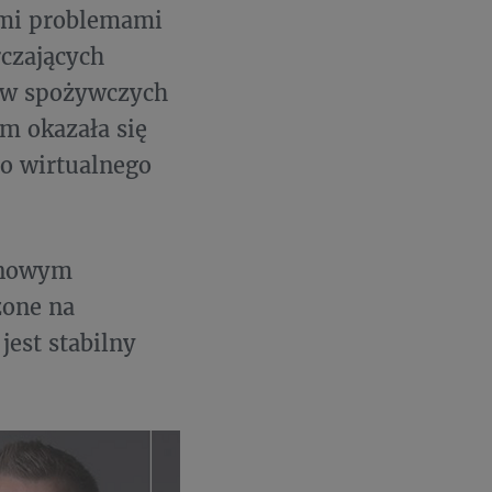
ymi problemami
rczających
ów spożywczych
m okazała się
o wirtualnego
minowym
żone na
est stabilny