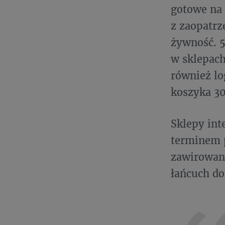
gotowe na
z zaopatrz
żywność. 
w sklepach
również lo
koszyka 30
Sklepy in
terminem p
zawirowani
łańcuch do