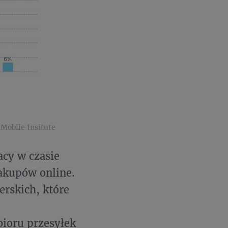
Mobile Insitute
acy w czasie
akupów online.
rskich, które
ioru przesyłek