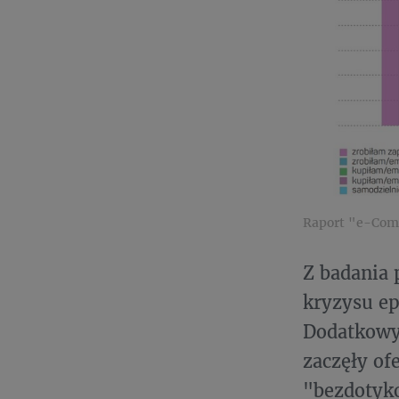
Raport "e-Comm
Z badania 
kryzysu ep
Dodatkowy 
zaczęły of
"bezdotyko