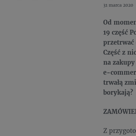
31 marca 2020
Od moment
19 część P
przetrwać
Część z ni
na zakupy 
e-commerc
trwałą zm
borykają?
ZAMÓWIE
Z przygoto