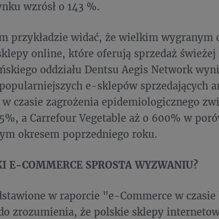
ynku wzrósł o 143 %.
m przykładzie widać, że wielkim wygranym o
klepy online, które oferują sprzedaż świeżej
ńskiego oddziału Dentsu Aegis Network wyni
jpopularniejszych e-sklepów sprzedających a
w czasie zagrożenia epidemiologicznego zwi
5%, a Carrefour Vegetable aż o 600% w por
nym okresem poprzedniego roku.
KI E-COMMERCE SPROSTA WYZWANIU?
dstawione w raporcie "e-Commerce w czasie
 do zrozumienia, że polskie sklepy internetow