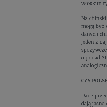
włoskim r
Na chiński
mogą być s
danych chi
jeden z na
spożywcze 
o ponad 21
analogicz
CZY POLS
Dane prze
dają jasno