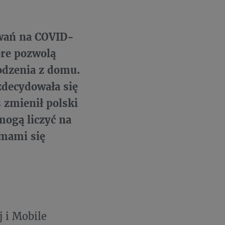
wań na COVID-
óre pozwolą
odzenia z domu.
zdecydowała się
 zmienił polski
mogą liczyć na
mami się
 i Mobile