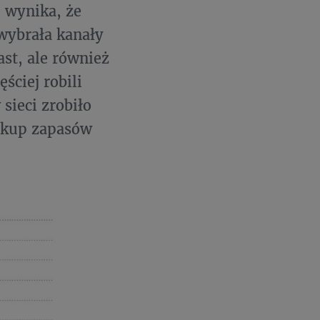
 wynika, że
wybrała kanały
ast, ale również
ściej robili
sieci zrobiło
zakup zapasów