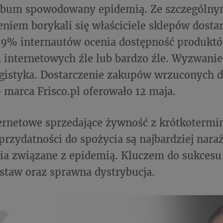
 bum spowodowany epidemią. Ze szczególn
eniem borykali się właściciele sklepów dosta
59% internautów ocenia dostępność produkt
 internetowych źle lub bardzo źle. Wyzwanie
gistyka. Dostarczenie zakupów wrzuconych d
 marca Frisco.pl oferowało 12 maja.
ternetowe sprzedające żywność z krótkoter
rzydatności do spożycia są najbardziej nara
a związane z epidemią. Kluczem do sukcesu j
staw oraz sprawna dystrybucja.