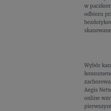
w paczkoma
odbioru p
bezdotyko
skanowane
Wybór kana
konsumenck
zachorowa
Aegis Netw
online wzr
pierwszym 