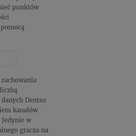
 sieć punktów
ści
a pomocą
c zachowania
liczbą
 danych Dentsu
niem kanałów
 Jedynie w
lnego gracza na