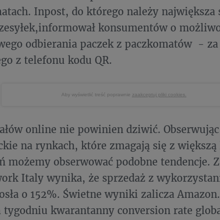
tach. Inpost, do którego należy największa
rzesyłek,informował konsumentów o możliwo
wego odbierania paczek z paczkomatów - z
go z telefonu kodu QR.
Aby wyświetlić treść poprawnie
zaakceptuj pliki cookies.
łów online nie powinien dziwić. Obserwują
ie na rynkach, które zmagają się z większą 
ń możemy obserwować podobne tendencje. Z
ork Italy wynika, że sprzedaż z wykorzysta
osła o 152%. Świetne wyniki zalicza Amazon.
tygodniu kwarantanny conversion rate globa