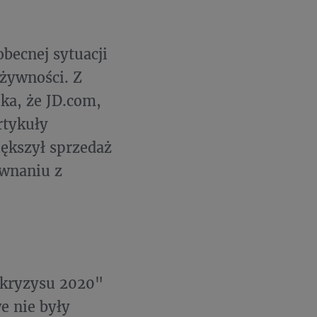
becnej sytuacji
 żywności. Z
ka, że JD.com,
rtykuły
ększył sprzedaż
ównaniu z
 kryzysu 2020"
e nie były