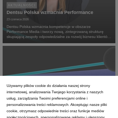
AKTUALNOŚCI
Dentsu Polska wzmacnia Performance
23 czerwca 2026
Dentsu Polska wzmacnia kompetencje w obszarze
Performance Media i tworzy nową, zintegrowaną strukturę
skupiającą zespoły odpowiedzialne za rozwój biznesu klientów
oraz dostarczanie zaawansowanych rozwiązań performance.
Na czele nowego obszaru stanęła Marta Bińczyk jako H...
Używamy plików cookie do działania naszej strony
internetowej, analizowania Twojego korzystania z naszych
usług, zarządzania Twoimi preferencjami online i
personalizowania treści reklamowych. Akceptując nasze pliki
cookie, otrzymasz odpowiednie treści oraz funkcje mediów
AKTUALNOŚCI
społecznościowych, spersonalizowane reklamy i ulepszony