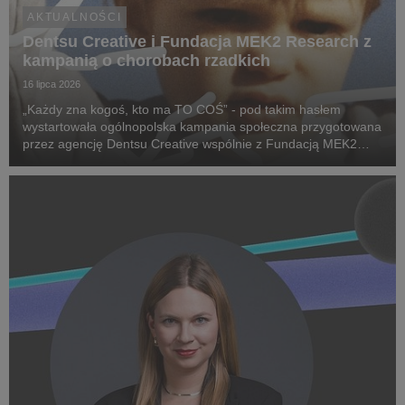
AKTUALNOŚCI
Dentsu Creative i Fundacja MEK2 Research z
kampanią o chorobach rzadkich
16 lipca 2026
„Każdy zna kogoś, kto ma TO COŚ” - pod takim hasłem
wystartowała ogólnopolska kampania społeczna przygotowana
przez agencję Dentsu Creative wspólnie z Fundacją MEK2
Research. Jej celem jest zwiększenie świadomości na temat
chorób rzadkich, zwrócenie uwagi na problemy pac...