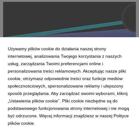
Na czele nowego obszaru stanęła Marta Bińczyk jako H...
Używamy plików cookie do działania naszej strony
internetowej, analizowania Twojego korzystania z naszych
usług, zarządzania Twoimi preferencjami online i
personalizowania treści reklamowych. Akceptując nasze pliki
cookie, otrzymasz odpowiednie treści oraz funkcje mediów
AKTUALNOŚCI
społecznościowych, spersonalizowane reklamy i ulepszony
Dentsu wzmacnia kompetencje Business
sposób przeglądania. Aby zarządzać swoimi wyborami, kliknij
Transformation w Polsce
„Ustawienia plików cookie”. Pliki cookie niezbędne są do
27 kwietnia 2026
podstawowego funkcjonowania strony internetowej i nie mogą
Dentsu rozwija w Polsce kompetencje Business
być odrzucone. Więcej informacji znajdziesz w naszej Polityce
Transformation (BX), wzmacniając swoją pozycję w obszarze
plików cookie.
transformacji biznesowej w erze AI. Zespół BX, którym
pokieruje Agnieszka Heidrich i Yuriy Bryvus, odpowiada na
rosnące potrzeby klientów, którzy oczekują dziś nie tylk...