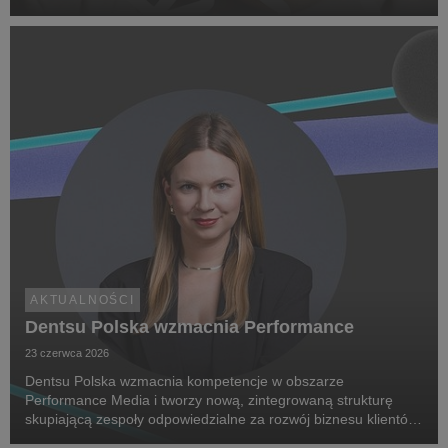
Research. Jej celem jest zwiększenie świadomości na temat
chorób rzadkich, zwrócenie uwagi na problemy pac...
AKTUALNOŚCI
Dentsu Polska wzmacnia Performance
23 czerwca 2026
Dentsu Polska wzmacnia kompetencje w obszarze
Performance Media i tworzy nową, zintegrowaną strukturę
skupiającą zespoły odpowiedzialne za rozwój biznesu klientów
oraz dostarczanie zaawansowanych rozwiązań performance.